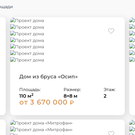
ощади
Дом из бруса «Осип»
Площадь:
Размер:
Этаж:
2
110 м
8×8 м
2
от 3 670 000
₽