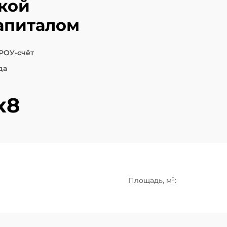
екой
апиталом
РОУ-счёт
да
х8
Площадь, м²: