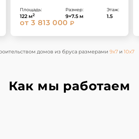
Площадь:
Размер:
Этаж:
2
122 м
9×7.5 м
1.5
от 3 813 000
₽
троительством домов из бруса размерами
9х7
и
10х7
Как мы работаем