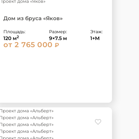
Дом из бруса «Яков»
Площадь:
Размер:
Этаж:
2
120 м
9×7.5 м
1+М
от 2 765 000
₽