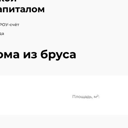
апиталом
РОУ-счёт
да
ма из бруса
Площадь, м²: