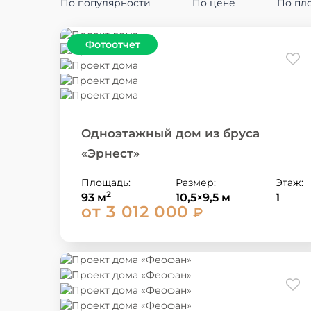
По популярности
По цене
По пл
Одноэтажный дом из бруса
«Эрнест»
Площадь:
Размер:
Этаж:
2
93 м
10,5×9,5 м
1
от 3 012 000
₽