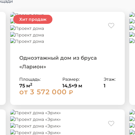
ощади
Одноэтажный дом из бруса
«Ларион»
Площадь:
Размер:
Этаж:
2
75 м
14,5×9 м
1
от 3 572 000
₽