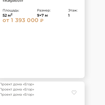
«Кирилл»
Площадь:
Размер:
Этаж:
2
52 м
9×7 м
1
от 1 393 000
₽