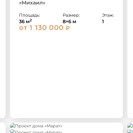
«Михаил»
Площадь:
Размер:
Этаж:
2
36 м
8×6 м
1
от 1 130 000
₽