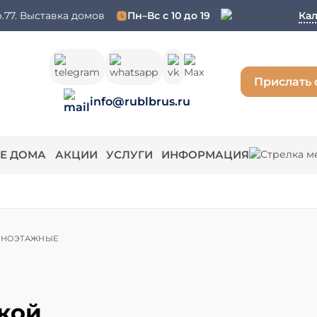
.77. Выставка домов
Пн–Вс с 10 до 19
Кал
Прислать 
info@rublbrus.ru
Е ДОМА
АКЦИИ
УСЛУГИ
ИНФОРМАЦИЯ
ДНОЭТАЖНЫЕ
екой