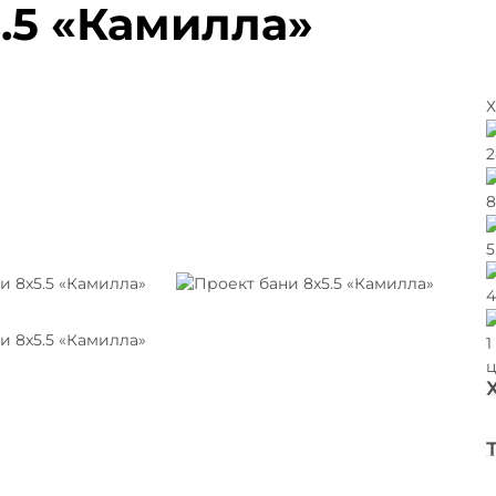
.5 «Камилла»
Х
2
8
5
4
1
ц