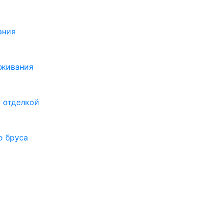
ания
оживания
 отделкой
о бруса