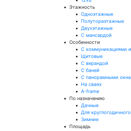
12х8
Этажность
Одноэтажные
Полутораэтажные
Двухэтажные
С мансардой
Особенности
С коммуникациями и
Щитовые
С верандой
С баней
С панорамными окн
На сваях
A-frame
По назначению
Дачные
Для круглогодичног
Зимние
Площадь