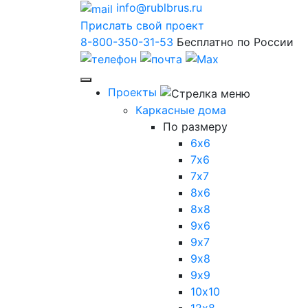
info@rublbrus.ru
Прислать свой проект
8-800-350-31-53
Бесплатно по России
Проекты
Каркасные дома
По размеру
6х6
7х6
7х7
8х6
8х8
9х6
9х7
9х8
9х9
10х10