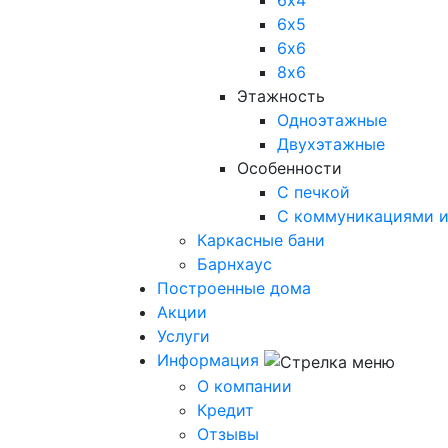
6х4
6х5
6х6
8х6
Этажность
Одноэтажные
Двухэтажные
Особенности
С печкой
С коммуникациями и
Каркасные бани
Барнхаус
Построенные дома
Акции
Услуги
Информация
О компании
Кредит
Отзывы