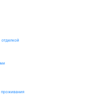
 отделкой
ами
о проживания