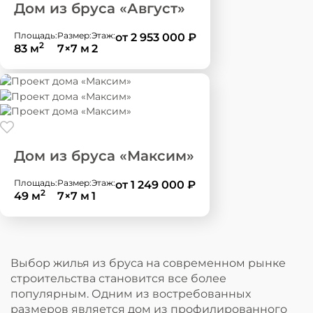
Дом из бруса «Август»
Площадь:
Размер:
Этаж:
от 2 953 000
₽
2
83 м
7×7 м
2
Дом из бруса «Максим»
Площадь:
Размер:
Этаж:
от 1 249 000
₽
2
49 м
7×7 м
1
Выбор жилья из бруса на современном рынке
строительства становится все более
популярным. Одним из востребованных
размеров является дом из профилированного