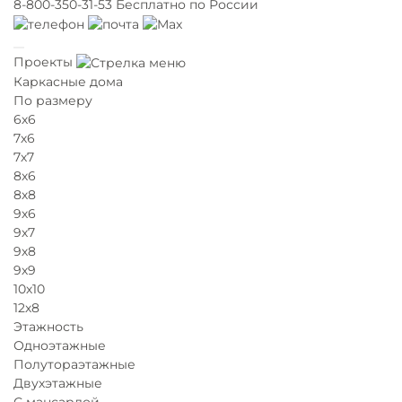
8-800-350-31-53
Бесплатно по России
Проекты
Каркасные дома
По размеру
6х6
7х6
7х7
8х6
8х8
9х6
9х7
9х8
9х9
10х10
12х8
Этажность
Одноэтажные
Полутораэтажные
Двухэтажные
С мансардой