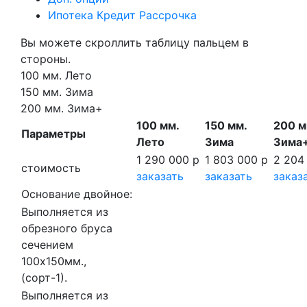
Ипотека Кредит Рассрочка
Вы можете скроллить таблицу пальцем в
стороны.
100 мм. Лето
150 мм. Зима
200 мм. Зима+
100 мм.
150 мм.
200 м
Параметры
Лето
Зима
Зима
1 290 000 р
1 803 000 р
2 204
стоимость
заказать
заказать
заказ
Основание двойное:
Выполняется из
обрезного бруса
сечением
100х150мм.,
(сорт-1).
Выполняется из