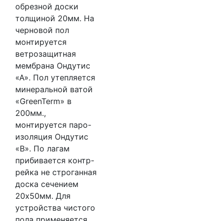
обрезной доски
толщиной 20мм. На
черновой пол
монтируется
ветрозащитная
мембрана Ондутис
«А». Пол утепляется
минеральной ватой
«GreenTerm» в
200мм.,
монтируется паро-
изоляция Ондутис
«В». По лагам
прибивается контр-
рейка не строганная
доска сечением
20х50мм. Для
устройства чистого
пола применяется