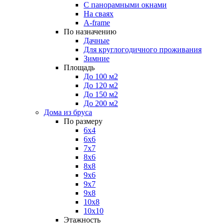
С панорамными окнами
На сваях
A-frame
По назначению
Дачные
Для круглогодичного проживания
Зимние
Площадь
До 100 м2
До 120 м2
До 150 м2
До 200 м2
Дома из бруса
По размеру
6х4
6х6
7х7
8x6
8х8
9х6
9х7
9х8
10х8
10х10
Этажность