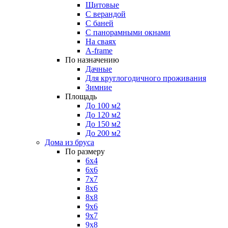
Щитовые
С верандой
С баней
С панорамными окнами
На сваях
A-frame
По назначению
Дачные
Для круглогодичного проживания
Зимние
Площадь
До 100 м2
До 120 м2
До 150 м2
До 200 м2
Дома из бруса
По размеру
6х4
6х6
7х7
8x6
8х8
9х6
9х7
9х8