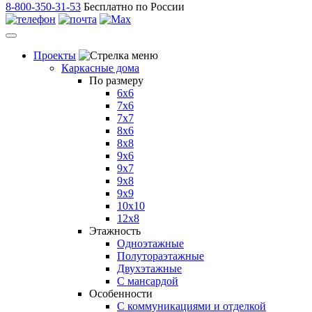
8-800-350-31-53
Бесплатно по России
Проекты
Каркасные дома
По размеру
6х6
7х6
7х7
8х6
8х8
9х6
9х7
9х8
9х9
10х10
12х8
Этажность
Одноэтажные
Полутораэтажные
Двухэтажные
С мансардой
Особенности
С коммуникациями и отделкой