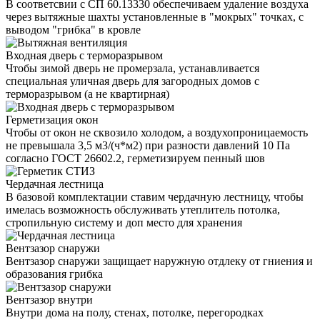
В соответсвии с СП 60.13330 обеспечиваем удаление воздуха
через вытяжные шахты установленные в "мокрых" точках, с
выводом "грибка" в кровле
Входная дверь с терморазрывом
Чтобы зимой дверь не промерзала, устанавливается
специальная уличная дверь для загородных домов с
терморазрывом (а не квартирная)
Герметизация окон
Чтобы от окон не сквозило холодом, а воздухопроницаемость
не превышала 3,5 м3/(ч*м2) при разности давлений 10 Па
согласно ГОСТ 26602.2, герметизируем пенный шов
Чердачная лестница
В базовой комплектации ставим чердачную лестницу, чтобы
имелась возможность обслуживать утеплитель потолка,
стропильную систему и доп место для хранения
Вентзазор снаружи
Вентзазор снаружи защищает наружную отдлеку от гниения и
образования грибка
Вентзазор внутри
Внутри дома на полу, стенах, потолке, перегородках