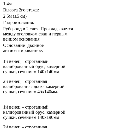
1.4м
Высота 2го этажа:
2.5м (±5 см)
Гидроизоляция:
Рубероид в 2 слоя. Прокладывается
между оголовком сваи и первым
венцом основания.
Основание -двойное
антисептированное:
1й венец – строганный
калиброванный брус, камерной
сушки, сечением 140х140мм
2й венец – строганная
калиброванная доска камерной
сушки, сечением 45х140мм.
1й венец – строганный
калиброванный брус, камерной
сушки, сечением 140х190мм
2й венец – строганная