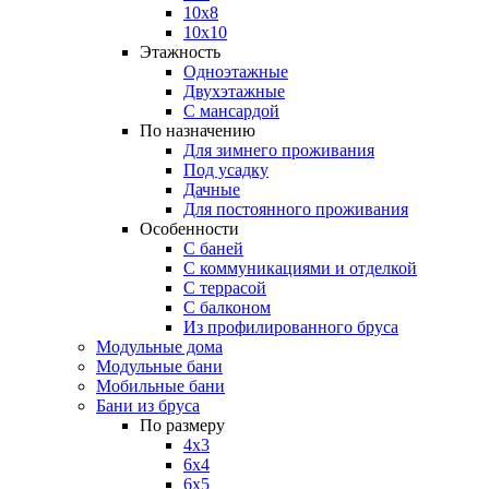
10х8
10х10
Этажность
Одноэтажные
Двухэтажные
С мансардой
По назначению
Для зимнего проживания
Под усадку
Дачные
Для постоянного проживания
Особенности
С баней
С коммуникациями и отделкой
С террасой
С балконом
Из профилированного бруса
Модульные дома
Модульные бани
Мобильные бани
Бани из бруса
По размеру
4х3
6х4
6х5