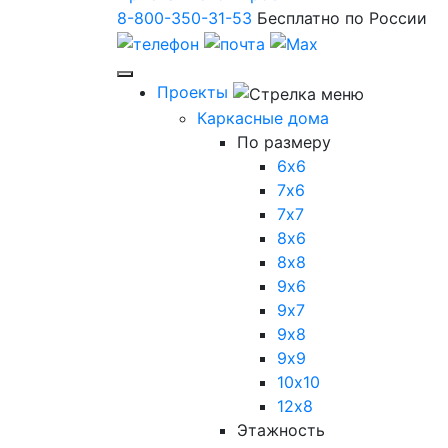
8-800-350-31-53
Бесплатно по России
Проекты
Каркасные дома
По размеру
6х6
7х6
7х7
8х6
8х8
9х6
9х7
9х8
9х9
10х10
12х8
Этажность