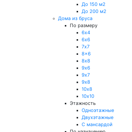
До 150 м2
До 200 м2
Дома из бруса
По размеру
6х4
6х6
7х7
8x6
8х8
9х6
9х7
9х8
10х8
10х10
Этажность
Одноэтажные
Двухэтажные
С мансардой
По назначению