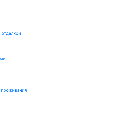
 отделкой
ами
о проживания