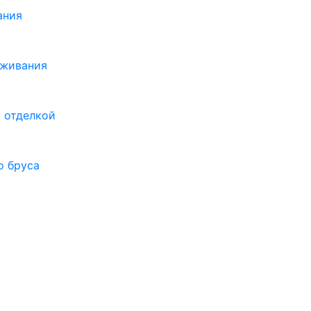
ания
оживания
 отделкой
о бруса