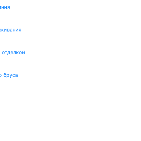
ания
оживания
 отделкой
о бруса