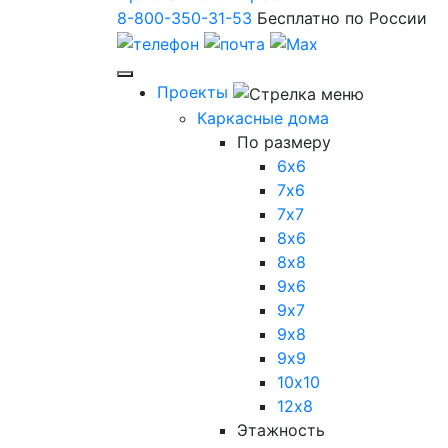
8-800-350-31-53
Бесплатно по России
Проекты
Каркасные дома
По размеру
6х6
7х6
7х7
8х6
8х8
9х6
9х7
9х8
9х9
10х10
12х8
Этажность