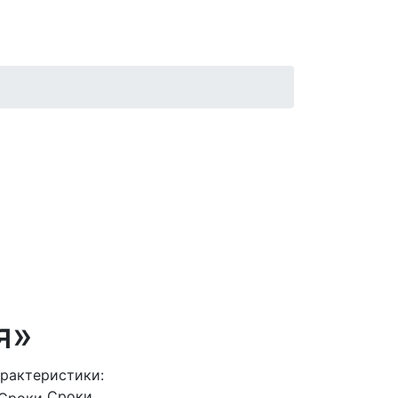
я»
рактеристики:
Сроки