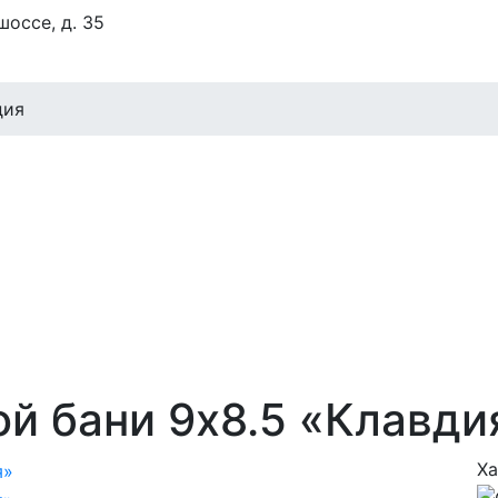
оссе, д. 35
дия
й бани 9x8.5 «Клавди
Ха