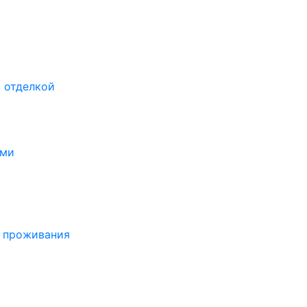
 отделкой
ами
о проживания