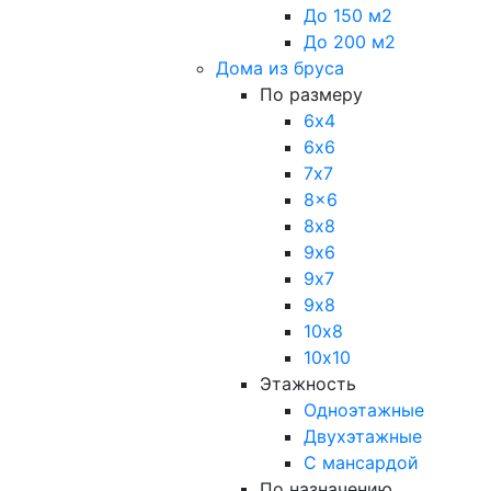
До 150 м2
До 200 м2
Дома из бруса
По размеру
6х4
6х6
7х7
8x6
8х8
9х6
9х7
9х8
10х8
10х10
Этажность
Одноэтажные
Двухэтажные
С мансардой
По назначению