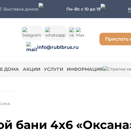
7. Выставка домов
Пн–Вс с 10 до 19
К
Прислать 
info@rublbrus.ru
Е ДОМА
АКЦИИ
УСЛУГИ
ИНФОРМАЦИЯ
САНА
ой бани 4x6 «Оксана