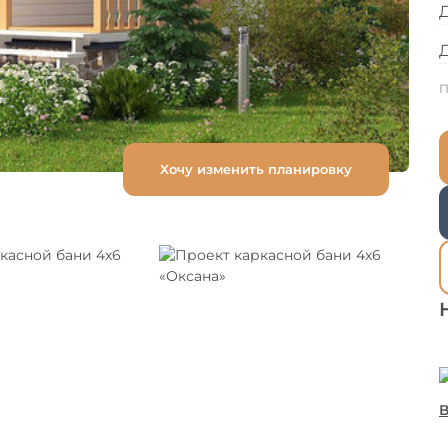
П
Хочу изменить планировку
В