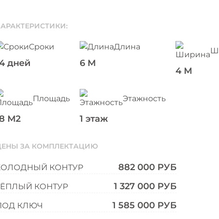
ХАРАКТЕРИСТИКИ:
Сроки
Длина
Ш
14 дней
6 М
4 М
Площадь
Этажность
18 М2
1 этаж
ЦЕНЫ ЗА КОМПЛЕКТАЦИЮ
882 000 РУБ
ХОЛОДНЫЙ КОНТУР
1 327 000 РУБ
ТЁПЛЫЙ КОНТУР
1 585 000 РУБ
ПОД КЛЮЧ