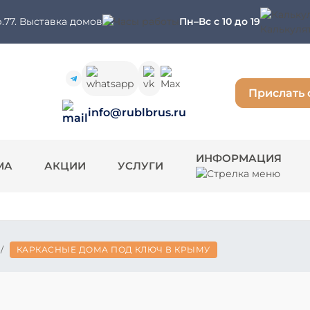
.77. Выставка домов
Пн–Вс с 10 до 19
Калькуля
Прислать 
info@rublbrus.ru
ИНФОРМАЦИЯ
МА
АКЦИИ
УСЛУГИ
/
КАРКАСНЫЕ ДОМА ПОД КЛЮЧ В КРЫМУ