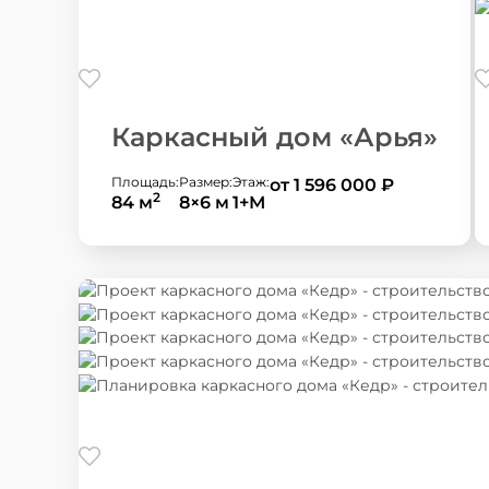
Каркасный дом «Арья»
Площадь:
Размер:
Этаж:
от 1 596 000
₽
2
84 м
8×6 м
1+М