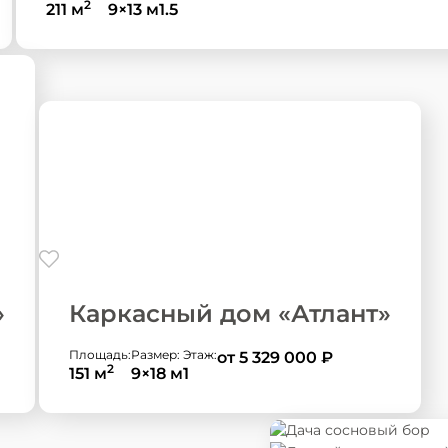
2
211 м
9×13 м
1.5
»
Каркасный дом «Атлант»
Площадь:
Размер:
Этаж:
от 5 329 000
₽
2
151 м
9×18 м
1