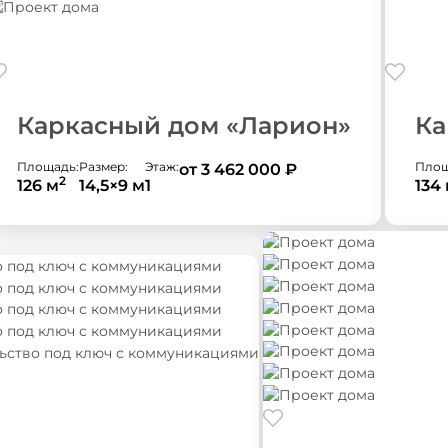
Каркасный дом «Ларион»
Ка
Площадь:
Размер:
Этаж:
Площ
от 3 462 000
₽
2
126 м
14,5×9 м
1
134