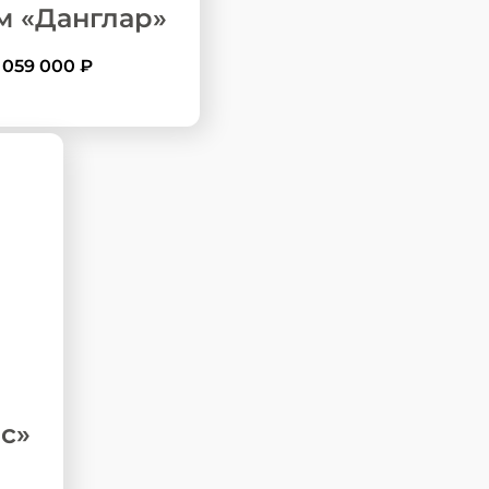
м «Данглар»
3 059 000
₽
с»