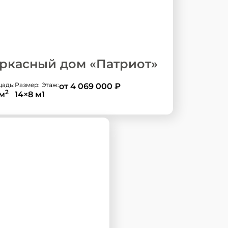
ркасный дом «Патриот»
адь:
Размер:
Этаж:
от 4 069 000
₽
2
 м
14×8 м
1