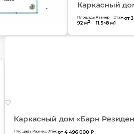
Каркасный до
Площадь:
Размер:
Этаж:
от 
2
92 м
11,5×8 м
1
Каркасный дом «Барн Резиден
Площадь:
Размер:
Этаж:
от 4 496 000
₽