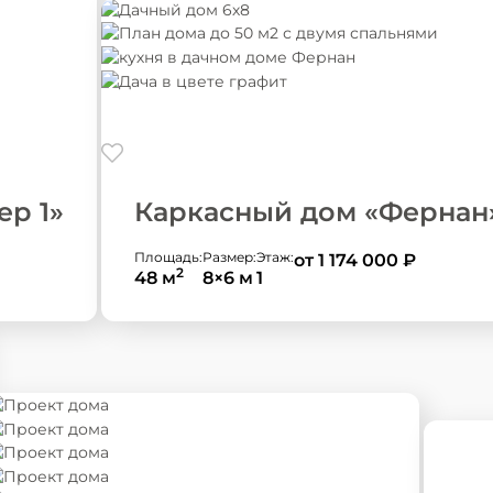
ер 1»
Каркасный дом «Фернан
Площадь:
Размер:
Этаж:
от 1 174 000
₽
2
48 м
8×6 м
1