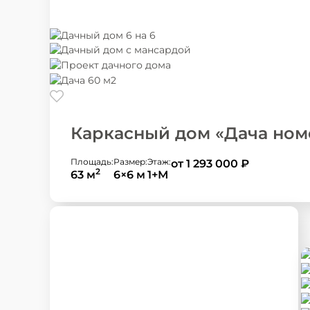
Каркасный дом «Дача ном
Площадь:
Размер:
Этаж:
от 1 293 000
₽
2
63 м
6×6 м
1+М