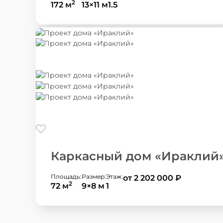
2
172 м
13×11 м
1.5
Каркасный дом «Ираклий
Площадь:
Размер:
Этаж:
от 2 202 000
₽
2
72 м
9×8 м
1