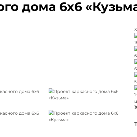
го дома 6x6 «Кузьм
Х
1
6
6
5
1
ц