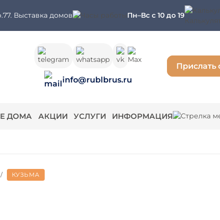
.77. Выставка домов
Пн–Вс с 10 до 19
Калькуля
Прислать 
info@rublbrus.ru
Е ДОМА
АКЦИИ
УСЛУГИ
ИНФОРМАЦИЯ
/
КУЗЬМА