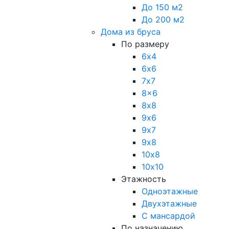
До 150 м2
До 200 м2
Дома из бруса
По размеру
6х4
6х6
7х7
8x6
8х8
9х6
9х7
9х8
10х8
10х10
Этажность
Одноэтажные
Двухэтажные
С мансардой
По назначению