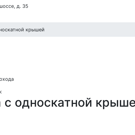
оссе, д. 35
носкатной крышей
дохода
 с односкатной крыш