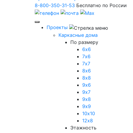
8-800-350-31-53
Бесплатно по России
Проекты
Каркасные дома
По размеру
6х6
7х6
7х7
8х6
8х8
9х6
9х7
9х8
9х9
10х10
12х8
Этажность