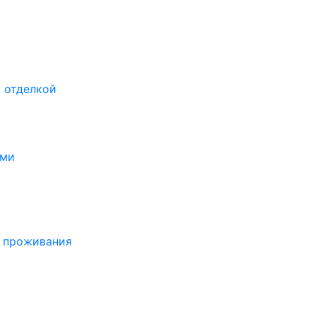
 отделкой
ами
о проживания