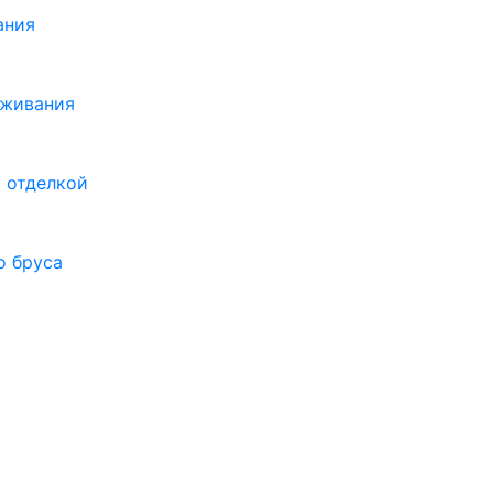
ания
оживания
 отделкой
о бруса