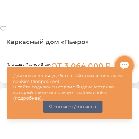
Каркасный дом «Пьеро»
ОТ 3 064 000
₽
Площадь:
Размер:
Этаж:
2
89 м
11×9 м
1
Для повышения удобства сайта мы используем
cookies
(подробнее)
.
К сайту подключен сервис Яндекс.Метрика,
который также использует файлы cookie
(подробнее)
.
Я согласен/согласна