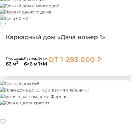
Каркасный дом «Дача номер 1»
ОТ 1 293 000
₽
Площадь:
Размер:
Этаж:
2
63 м
6×6 м
1+М