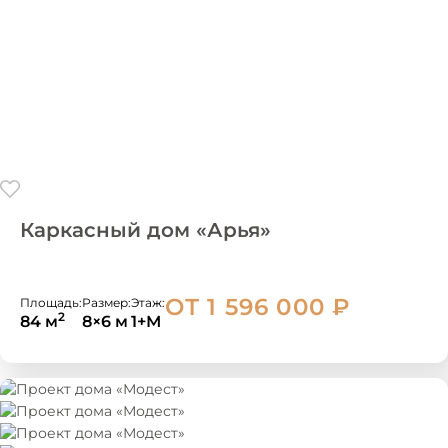
Каркасный дом «Арья»
ОТ 1 596 000
₽
Площадь:
Размер:
Этаж:
2
84 м
8×6 м
1+М