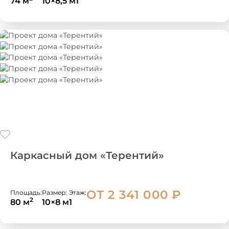
74 м
10×8,5 м
1
Каркасный дом «Терентий»
ОТ 2 341 000
₽
Площадь:
Размер:
Этаж:
2
80 м
10×8 м
1