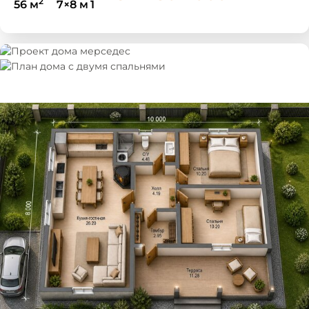
2
56 м
7×8 м
1