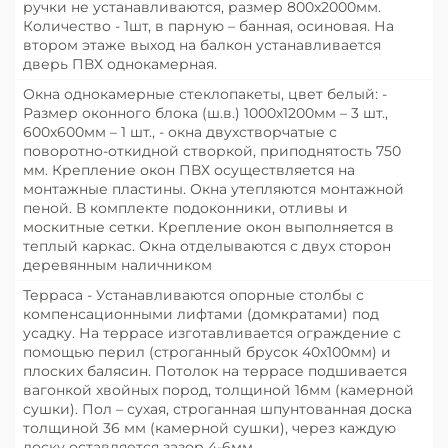
ручки не устанавливаются, размер 800х2000мм.
Количество - 1шт, в парную – банная, осиновая. На
втором этаже выход на балкон устанавливается
дверь ПВХ однокамерная.
Окна однокамерные стеклопакеты, цвет белый: -
Размер оконного блока (ш.в.) 1000х1200мм – 3 шт.,
600х600мм – 1 шт., - окна двухстворчатые с
поворотно-откидной створкой, приподнятость 750
мм. Крепление окон ПВХ осуществляется на
монтажные пластины. Окна утепляются монтажной
пеной. В комплекте подоконники, отливы и
москитные сетки. Крепление окон выполняется в
теплый каркас. Окна отделываются с двух сторон
деревянным наличником
Терраса - Устанавливаются опорные столбы с
компенсационными лифтами (домкратами) под
усадку. На террасе изготавливается ограждение с
помощью перил (строганный брусок 40х100мм) и
плоских балясин. Потолок на террасе подшивается
вагонкой хвойных пород, толщиной 16мм (камерной
сушки). Пол – сухая, строганная шпунтованная доска
толщиной 36 мм (камерной сушки), через каждую
доску оставляется зазор 4-6мм.