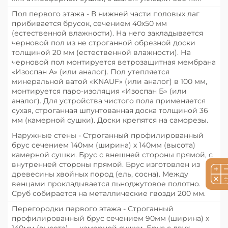
Пол первого этажа - В нижней части половых лаг
прибивается брусок, сечением 40х50 мм
(естественной влажности). На него закладывается
черновой пол из не строганной обрезной доски
толщиной 20 мм (естественной влажности). На
черновой пол монтируется ветрозащитная мембрана
«Изоспан А» (или аналог). Пол утепляется
минеральной ватой «KNAUF» (или аналог) в 100 мм,
монтируется паро-изоляция «Изоспан Б» (или
аналог). Для устройства чистого пола применяется
сухая, строганная шпунтованная доска толщиной 36
мм (камерной сушки). Доски крепятся на саморезы.
Наружные стены - Строганный профилированный
брус сечением 140мм (ширина) х 140мм (высота)
камерной сушки. Брус с внешней стороны прямой, с
внутренней стороны прямой. Брус изготовлен из
древесины хвойных пород (ель, сосна). Между
венцами прокладывается льноджутовое полотно.
Сруб собирается на металлические гвозди 200 мм.
Перегородки первого этажа - Строганный
профилированный брус сечением 90мм (ширина) x
140мм (высота) — камерной сушки. Брус с двух