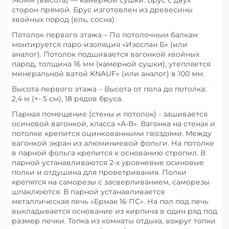
сторон прямой. Брус изготовлен из древесины
хвойных пород (ель, сосна).
Потолок первого этажа – По потолочным балкам
монтируется паро-изоляция «Изоспан Б» (или
аналог). Потолок подшивается вагонкой хвойных
парод, толщина 16 мм (камерной сушки), утепляется
минеральной ватой KNAUF» (или аналог) в 100 мм.
Высота первого этажа – Высота от пола до потолка:
2,4 м (+- 5 см), 18 рядов бруса.
Парная помещение (стены и потолок) - зашивается
осиновой вагонкой, класса «А-В». Вагонка на стенах и
потолке крепится оцинкованными гвоздями. Между
вагонкой экран из алюминиевой фольги. На потолке
в парной фольга крепится к основанию стропил. В
парной устанавливаются 2-х уровневые осиновые
полки и отдушина для проветривания. Полки
крепятся на саморезы с засверливанием, саморезы
шпаклюются. В парной устанавливается
металлическая печь «Ермак 16 ПС». На пол под печь
выкладывается основание из кирпича в один ряд под
размер печки. Топка из комнаты отдыха, вокруг топки