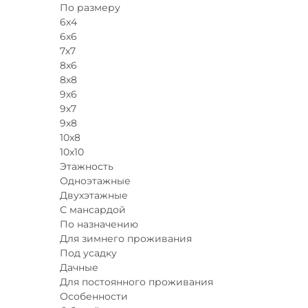
По размеру
6х4
6х6
7х7
8x6
8х8
9х6
9х7
9х8
10х8
10х10
Этажность
Одноэтажные
Двухэтажные
С мансардой
По назначению
Для зимнего проживания
Под усадку
Дачные
Для постоянного проживания
Особенности