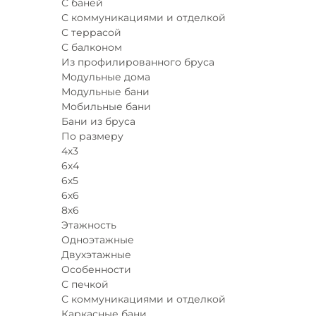
С баней
С коммуникациями и отделкой
С террасой
С балконом
Из профилированного бруса
Модульные дома
Модульные бани
Мобильные бани
Бани из бруса
По размеру
4х3
6х4
6х5
6х6
8х6
Этажность
Одноэтажные
Двухэтажные
Особенности
С печкой
С коммуникациями и отделкой
Каркасные бани