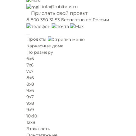
info@rublbrus.ru
Прислать свой проект
8-800-350-31-53
Бесплатно по России
Проекты
Каркасные дома
По размеру
6х6
7х6
7х7
8х6
8х8
9х6
9х7
9х8
9х9
10х10
12х8
Этажность
Одноэтажные