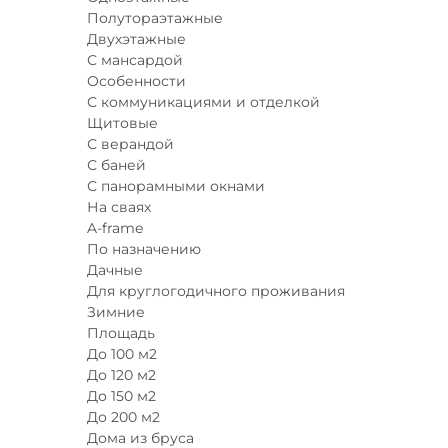
Полутораэтажные
Двухэтажные
С мансардой
Особенности
С коммуникациями и отделкой
Щитовые
С верандой
С баней
С панорамными окнами
На сваях
A-frame
По назначению
Дачные
Для круглогодичного проживания
Зимние
Площадь
До 100 м2
До 120 м2
До 150 м2
До 200 м2
Дома из бруса