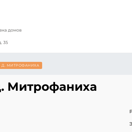
авка домов
. 35
В Д. МИТРОФАНИХА
д. Митрофаниха