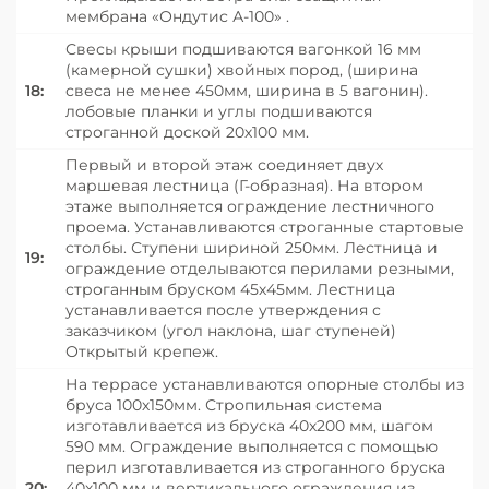
мембрана «Ондутис А-100» .
Свесы крыши подшиваются вагонкой 16 мм
(камерной сушки) хвойных пород, (ширина
18:
свеса не менее 450мм, ширина в 5 вагонин).
лобовые планки и углы подшиваются
строганной доской 20х100 мм.
Первый и второй этаж соединяет двух
маршевая лестница (Г-образная). На втором
этаже выполняется ограждение лестничного
проема. Устанавливаются строганные стартовые
столбы. Ступени шириной 250мм. Лестница и
19:
ограждение отделываются перилами резными,
строганным бруском 45х45мм. Лестница
устанавливается после утверждения с
заказчиком (угол наклона, шаг ступеней)
Открытый крепеж.
На террасе устанавливаются опорные столбы из
бруса 100х150мм. Стропильная система
изготавливается из бруска 40х200 мм, шагом
590 мм. Ограждение выполняется с помощью
перил изготавливается из строганного бруска
20:
40х100 мм и вертикального ограждения из