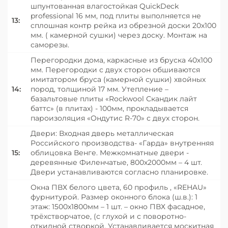
шпунтованная влагостойкая QuickDeck
professional 16 мм, под плиты выполняется не
13:
сплошная контр рейка из обрезной доски 20х100
мм. ( камерной сушки) через доску. Монтаж на
саморезы.
Перегородки дома, каркасные из бруска 40х100
мм. Перегородки с двух сторон обшиваются
имитатором бруса (камерной сушки) хвойных
14:
пород, толщиной 17 мм. Утепление –
базальтовые плиты «Roсkwool Скандик лайт
баттс» (в плитах) - 100мм, прокладывается
пароизоляция «Ондутис R-70» с двух сторон.
Двери: Входная дверь металлическая
Российского производства- «Гарда» внутренняя
15:
облицовка Венге. Межкомнатные двери -
деревянные Филенчатые, 800х2000мм – 4 шт.
Двери устанавливаются согласно планировке.
Окна ПВХ белого цвета, 60 профиль , «REHAU»
фурнитурой. Размер оконного блока (ш.в.): 1
этаж: 1500х1800мм – 1 шт. – окно ПВХ фасадное,
трёхстворчатое, (с глухой и с поворотно-
откидной створкой. Устанавливается москитная