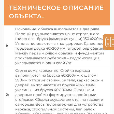
ТЕХНИЧЕСКОЕ ОПИСАНИЕ
ОБЪЕКТА.
Основание: обвязка выполняется в два ряда.
Первый ряд выполняется из не строганного
(пиленого) бруса (камерная сушки) 150 х200мм.
Углы запиливаются в «пол дерева». Далее идет
1:
торцевая доска 40х200 мм (второй ряд обвязки).
Между первым рядом обвязки и фундаментом
прокладывается рубероид – гидроизоляция,
укладывается в один слой./p>
Стены дома каркасные: Стойки каркаса
выполняются из бруска 40х200мм, с шагом
590мм. Угловые стойки, ригеля, каркас окон и
дверей выполняются из бруска 40х200мм,
укосины - из бруска 40х100мм. Оконные и
2:
дверные проёмы формируются двойными
стойками. Сборка осуществляется на гвозди и
саморезы. Весь пиломатериал для устройства
каркаса, стропильной системы, лаг, балок,
обвязки, обрешетки - хвойных пород (Камерной