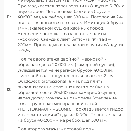
минеральной ватой «ТЕПЛОKNAUF» – 200мм.
Прокладывается пароизоляция «Ондутис R-70» с
двух сторон. Потолочные балки из бруса –
11:
40х200 мм, на ребро, шаг 590 мм. Потолок на 2-м
этаже подшивается по скатам Имитацией бруса
17мм. (камерной сушки) хвойных пород.
Утепление потолка – базальтовые плиты
«Roсkwool Скандик лайт баттс» (в плитах) –
200мм. Прокладывается пароизоляция «Ондутис
R-70».
Пол первого этажа двойной: Черновой -
обрезная доска 20х100 мм (камерной сушки),
укладывается на черепной брусок 40х50мм.
Чистовой пол – шпунтованная влагостойкая
QuickDeck professional 16 мм, под плиты
выполняется не сплошная контр рейка из
12:
обрезной доски 20х100 мм.( камерной сушки)
через доску. Монтаж на саморезы. Утепление
пола – рулонная минеральной ватой
«ТЕПЛОKNAUF» – 200мм. Прокладывается гидро
и пароизоляция «Ондутис R-70» . Половые лаги
из бруса 40х200мм на ребро, шаг 590 мм.
Пол второго этажа: Чистовой пол -