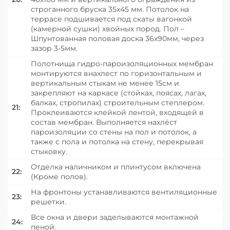
строганного бруска 35х45 мм. Потолок на
террасе подшивается под скаты вагонкой
(камерной сушки) хвойных пород. Пол –
Шпунтованная половая доска 36х90мм, через
зазор 3-5мм.
Полотнища гидро-пароизоляционных мембран
монтируются внахлест по горизонтальным и
вертикальным стыкам не менее 15см и
закрепляют на каркасе (стойках, поясах, лагах,
балках, стропилах) строительным степлером.
21:
Проклеиваются клейкой лентой, входящей в
состав мембран. Выполняется нахлёст
пароизоляции со стены на пол и потолок, а
также с пола и потолка на стену, перекрывая
стыковку.
Отделка наличником и плинтусом включена
22:
(Кроме полов).
На фронтоны устанавливаются вентиляционные
23:
решетки.
Все окна и двери заделываются монтажной
24:
пеной.