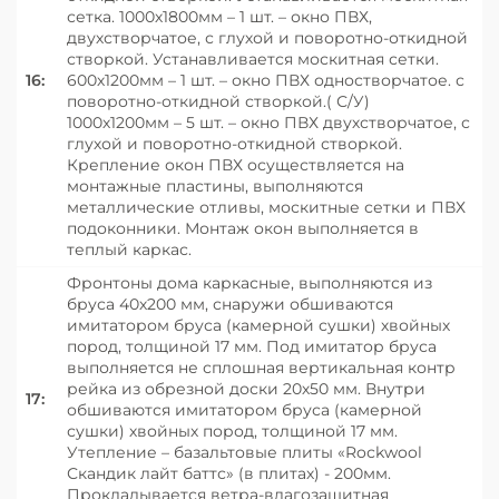
сетка. 1000х1800мм – 1 шт. – окно ПВХ,
двухстворчатое, с глухой и поворотно-откидной
створкой. Устанавливается москитная сетки.
16:
600х1200мм – 1 шт. – окно ПВХ одностворчатое. с
поворотно-откидной створкой.( С/У)
1000х1200мм – 5 шт. – окно ПВХ двухстворчатое, с
глухой и поворотно-откидной створкой.
Крепление окон ПВХ осуществляется на
монтажные пластины, выполняются
металлические отливы, москитные сетки и ПВХ
подоконники. Монтаж окон выполняется в
теплый каркас.
Фронтоны дома каркасные, выполняются из
бруса 40х200 мм, снаружи обшиваются
имитатором бруса (камерной сушки) хвойных
пород, толщиной 17 мм. Под имитатор бруса
выполняется не сплошная вертикальная контр
рейка из обрезной доски 20х50 мм. Внутри
17:
обшиваются имитатором бруса (камерной
сушки) хвойных пород, толщиной 17 мм.
Утепление – базальтовые плиты «Roсkwool
Скандик лайт баттс» (в плитах) - 200мм.
Прокладывается ветра-влагозащитная