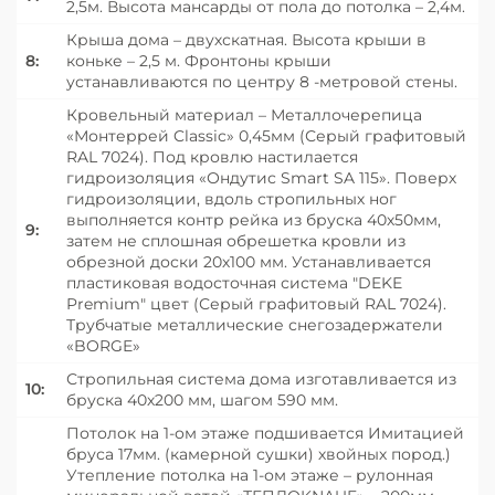
2,5м. Высота мансарды от пола до потолка – 2,4м.
Крыша дома – двухскатная. Высота крыши в
8:
коньке – 2,5 м. Фронтоны крыши
устанавливаются по центру 8 -метровой стены.
Кровельный материал – Металлочерепица
«Монтеррей Classic» 0,45мм (Серый графитовый
RAL 7024). Под кровлю настилается
гидроизоляция «Ондутис Smart SA 115». Поверх
гидроизоляции, вдоль стропильных ног
выполняется контр рейка из бруска 40х50мм,
9:
затем не сплошная обрешетка кровли из
обрезной доски 20х100 мм. Устанавливается
пластиковая водосточная система "DEKE
Premium" цвет (Серый графитовый RAL 7024).
Трубчатые металлические снегозадержатели
«BORGE»
Стропильная система дома изготавливается из
10:
бруска 40х200 мм, шагом 590 мм.
Потолок на 1-ом этаже подшивается Имитацией
бруса 17мм. (камерной сушки) хвойных пород.)
Утепление потолка на 1-ом этаже – рулонная