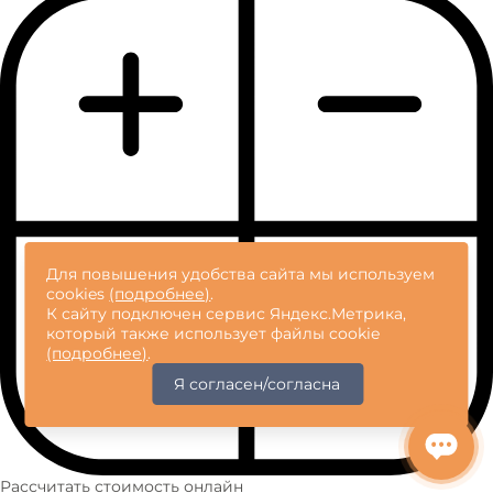
ПАО Сбербанк
Оплата
Гарантия
География работ
Для повышения удобства сайта мы используем
cookies
(подробнее)
.
К сайту подключен сервис Яндекс.Метрика,
который также использует файлы cookie
(подробнее)
.
Я согласен/согласна
Рассчитать стоимость онлайн