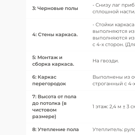
- Снизу лаг при
3: Черновые полы
сплошной насти
- Стойки каркас
выполняются из 
4: Стены каркаса.
выполняются из 
с 4-х сторон. (
5: Монтаж и
На гвозди.
сборка каркаса.
6: Каркас
Выполнены из об
перегородок
строганный с 4-
7: Высота от пола
до потолка (в
1 этаж: 2,4 м ± 3 с
чистовом
размере)
8: Утепление пола
Утеплитель: рул