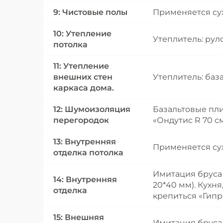
9: Чистовые полы
Применяется сух
10: Утепление
Утеплитель: рул
потолка
11: Утепление
внешних стен
Утеплитель: баз
каркаса дома.
12: Шумоизоляция
Базальтовые пл
перегородок
«Ондутис R 70 см
13: Внутренняя
Применяется сух
отделка потолка
Имитация бруса 
14: Внутренняя
20*40 мм). Кухня
отделка
крепиться «Гипро
15: Внешняя
Имитация бруса,