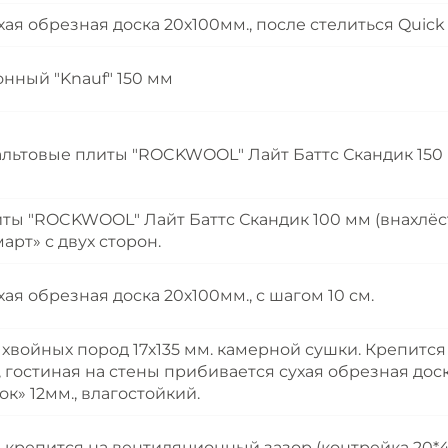
ая обрезная доска 20х100мм., после стелиться Quick 
онный "Knauf" 150 мм
альтовые плиты "ROCKWOOL" Лайт Баттс Скандик 150 м
иты "ROCKWOOL" Лайт Баттс Скандик 100 мм (внахлё
арт» с двух сторон.
ая обрезная доска 20х100мм., с шагом 10 см.
хвойных пород 17х135 мм. камерной сушки. Крепитс
, гостиная на стены прибивается сухая обрезная доска
к» 12мм., влагостойкий.
 крепится на вентиляционный зазор (контрейка 20*4