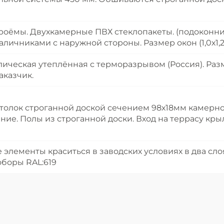
ёмы. Двухкамерные ПВХ стеклопакеты. (подоконники
ичниками с наружной стороны. Размер окон (1,0х1,2м – 
лическая утеплённая с терморазрывом (Россия). Ра
аказчик.
олок строганной доской сечением 98х18мм камерной
ние. Полы из строганной доски. Вход на террасу кры
 элементы краситься в заводских условиях в два сл
оборы RAL:619