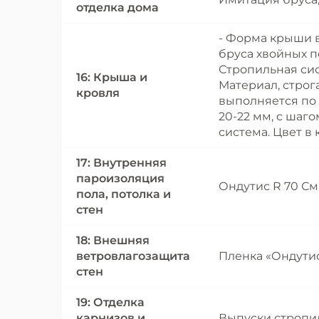
отделка дома
- Форма крыши 
бруса хвойных п
Стропильная сис
16: Крыша и
Материал, строг
кровля
выполняется по
20-22 мм, с шаг
система. Цвет в
17: Внутренняя
пароизоляция
Ондутис R 70 См
пола, потолка и
стен
18: Внешняя
ветровлагозащита
Пленка «Ондутис 
стен
19: Отделка
карнизов и
Выпуски стропи