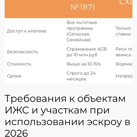
СХЕ
№187)
Все льготные
программы
Только р
Доступ к ипотеке
(Сельская,
ставки (2
Семейная)
Страхование АСВ
Риск пот
Безопасность
до 10 млн руб
аванса
Стоимость
Выше на 10-15%
Формаль
Строго до 24
Сроки
Непредс
месяцев
Требования к объектам
ИЖС и участкам при
использовании эскроу в
2026