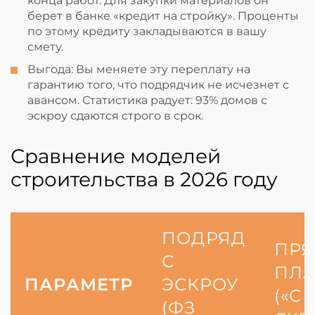
конца работ. Для закупки материалов он
берет в банке «кредит на стройку». Проценты
по этому кредиту закладываются в вашу
смету.
Выгода: Вы меняете эту переплату на
гарантию того, что подрядчик не исчезнет с
авансом. Статистика радует: 93% домов с
эскроу сдаются строго в срок.
Сравнение моделей
строительства в 2026 году
ПОДРЯД
ПР
С
ПЛ
ПАРАМЕТР
ЭСКРОУ
(«С
(ФЗ