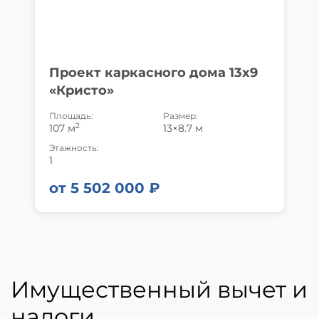
Проект каркасного дома 13x9
«Кристо»
Площадь:
Размер:
2
107 м
13×8.7 м
Этажность:
1
от 5 502 000 ₽
Имущественный вычет и
налоги