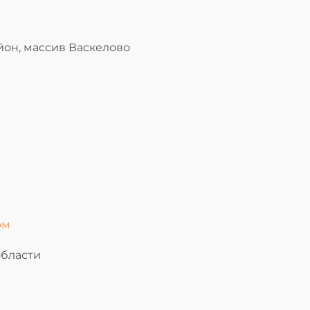
йон, массив Васкелово
области