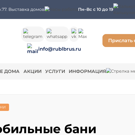
.77. Выставка домов
Пн–Вс с 10 до 19
Калькуля
Прислать 
info@rublbrus.ru
Е ДОМА
АКЦИИ
УСЛУГИ
ИНФОРМАЦИЯ
АНИ
обильные бани